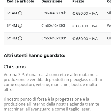
Codice articolo
Descrizione
Prezzo
Co
6/14M
Cm60x40x130h
Si
€ 680,00 + IVA
6/14M
Cm60x40x130h
W
€ 680,00 + IVA
6/14M
Cm60x40x130h
Ci
€ 680,00 + IVA
Altri utenti hanno guardato:
Chi siamo
Vetrina S.P. è una realtà concreta e affermata nella
produzione e vendita di prodotti in plexiglass e affini
come espositori, vetrine, manichini, busti, e molto
altro.
Il nostro punto di forza è la progettazione e la
produzione all’interno della nostra azienda tramite
macchinari all’avanguardia come il taglio laser.