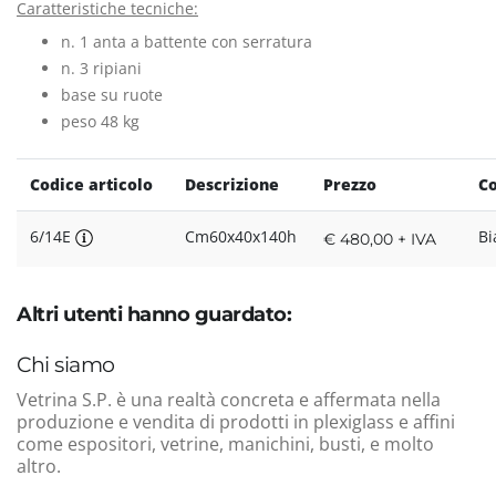
Caratteristiche tecniche:
n. 1 anta a battente con serratura
n. 3 ripiani
base su ruote
peso 48 kg
Codice articolo
Descrizione
Prezzo
Co
6/14E
Cm60x40x140h
Bi
€ 480,00 + IVA
Altri utenti hanno guardato:
Chi siamo
Vetrina S.P. è una realtà concreta e affermata nella
produzione e vendita di prodotti in plexiglass e affini
come espositori, vetrine, manichini, busti, e molto
altro.