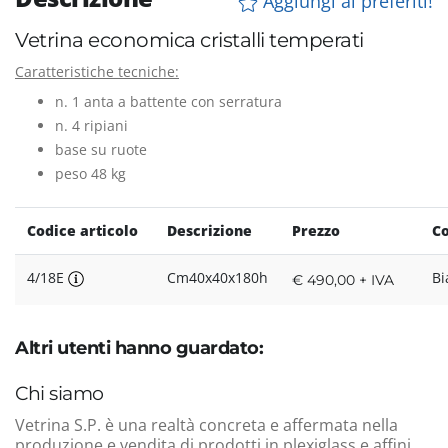
Aggiungi ai preferiti!
Vetrina economica cristalli temperati
Caratteristiche tecniche:
n. 1 anta a battente con serratura
n. 4 ripiani
base su ruote
peso 48 kg
Codice articolo
Descrizione
Prezzo
Co
4/18E
Cm40x40x180h
Bi
€ 490,00 + IVA
Altri utenti hanno guardato:
Chi siamo
Vetrina S.P. è una realtà concreta e affermata nella
produzione e vendita di prodotti in plexiglass e affini