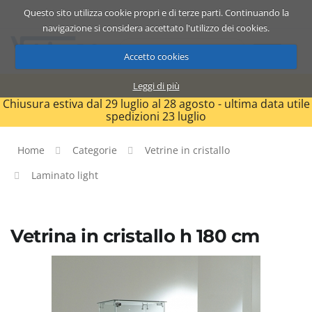
Questo sito utilizza cookie propri e di terze parti. Continuando la
Catalogo
Carrello
ITA
navigazione si considera accettato l'utilizzo dei cookies.
Accetto cookies
Leggi di più
Chiusura estiva dal 29 luglio al 28 agosto - ultima data utile
spedizioni 23 luglio
Home
Categorie
Vetrine in cristallo
Laminato light
Vetrina in cristallo h 180 cm