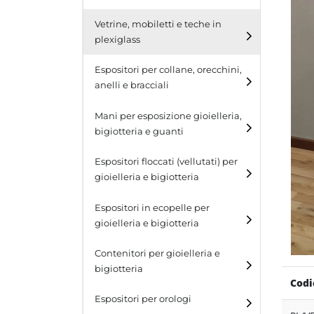
Cubi
Vetrine, mobiletti e teche in
plexiglass
Tavolini
Espositori per collane, orecchini,
Scalette
anelli e bracciali
Contenitori in plexiglass
Espositori per collane
Mani per esposizione gioielleria,
bigiotteria e guanti
Espositori per orecchini
Espositori floccati (vellutati) per
Espositori per anelli
gioielleria e bigiotteria
Espositori per bracciali
Espositori in ecopelle per
gioielleria e bigiotteria
Contenitori per gioielleria e
bigiotteria
Codi
Espositori per orologi