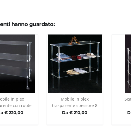
utenti hanno guardato:
obile in plex
Mobile in plex
Sca
arente con ruote
trasparente spessore 8
mm
a € 220,00
Da € 210,00
D