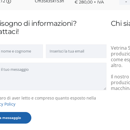
ET2
Cm35x35x153h
€ 280,00 + IVA
isogno di informazioni?
Chi s
ttaci!
Vetrina S
produzion
come esp
altro.
Il nostro
produzio
macchinar
aro di aver letto e compreso quanto esposto nella
cy Policy