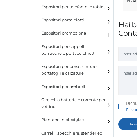
PL/V
Espositori per telefonini e tablet
Espositori porta piatti
Hai b
Conta
Espositori promozionali
Espositori per cappelli,
parrucche e portacerchietti
Espositori per cappelli e
Espositori per borse, cinture,
parrucche
portafogli e calzature
Espositori porta cerchietti
Espositori per borse
Espositori per ombrelli
Espositori per cinture
Girevoli a batteria e corrente per
Dichi
vetrine
Priva
Espositori per portafogli
Piantane in plexiglass
Espositori per calzature
Carrelli, specchiere, stender ed