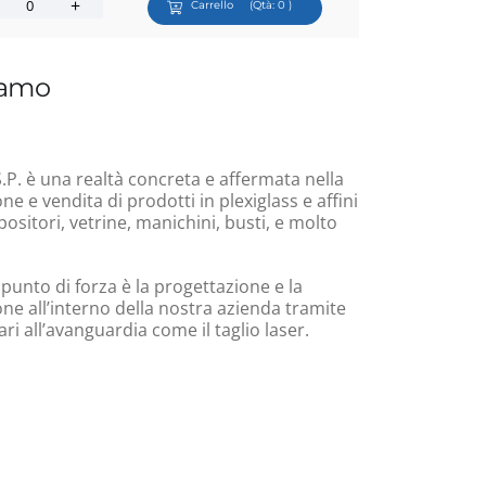
Carrello
(Qtà:
0
)
iamo
.P. è una realtà concreta e affermata nella
e e vendita di prodotti in plexiglass e affini
ositori, vetrine, manichini, busti, e molto
 punto di forza è la progettazione e la
ne all’interno della nostra azienda tramite
i all’avanguardia come il taglio laser.