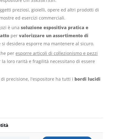
l'espositore cm 35x35x153h.
etti preziosi, gioielli, opere ed altri prodotti di
i mostre ed esercizi commerciali.
gozi è una
soluzione espositiva pratica e
atto
per
valorizzare un assortimento di
e si desidera esporre ma mantenere al sicuro.
nche per
esporre articoli di collezionismo e pezzi
la loro rarità e fragilità necessitano di essere
 di precisione, l'espositore ha tutti i
bordi lucidi
tità