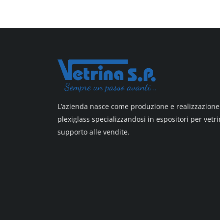
All design + plus
Top line 3
Top line 9
L’azienda nasce come produzione e realizzazione 
plexiglass specializzandosi in espositori per vetri
supporto alle vendite.