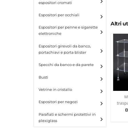
espositori cromati
Espositori per occhiali
Altri 
Espositori per penne e sigarette
elettroniche
Espositori girevoli da banco,
portachiavi e porta blister
Espositori girevoli da
Specchi da banco e da parete
banco
Busti
Espositori per portachiavi
e blister
Vetrine in cristallo
Espositori da parete con
M
ganci
Laminato
Espositori per negozi
trasp
D
Laminato light
Parafiati e schermi protettivi in
plexiglass
All design