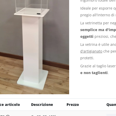
Ingombro totale del
Ideale per esporre ogg
pregio all'interno d
La vetrinetta per ne
semplice ma d'imp
oggetti
preziosi, ch
La vetrina è utile a
d'artigianato
che per 
protetti.
Grazie al taglio laser
e non taglienti
.
ce articolo
Descrizione
Prezzo
Quan