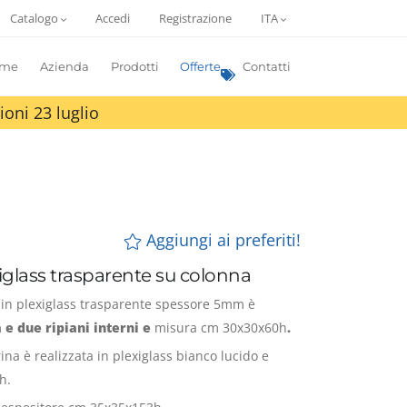
Catalogo
Accedi
Registrazione
ITA
me
Azienda
Prodotti
Offerte
Contatti
ioni 23 luglio
Aggiungi ai preferiti!
xiglass trasparente su colonna
a in plexiglass trasparente spessore 5mm è
 e due ripiani interni e
misura cm 30x30x60h
.
ina è realizzata in plexiglass bianco lucido e
h.