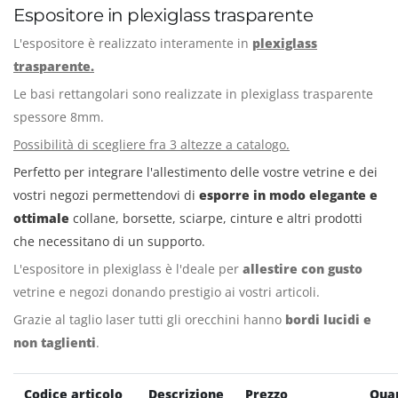
Espositore in plexiglass trasparente
L'espositore è realizzato interamente in
plexiglass
trasparente.
Le basi rettangolari sono realizzate in plexiglass trasparente
spessore 8mm.
Possibilità di scegliere fra 3 altezze a catalogo.
Perfetto per integrare l'allestimento delle vostre vetrine e dei
vostri negozi permettendovi di
esporre in modo elegante e
ottimale
collane, borsette, sciarpe, cinture e altri prodotti
che necessitano di un supporto.
L'espositore in plexiglass è l'deale per
allestire con gusto
vetrine e negozi donando prestigio ai vostri articoli.
Grazie al taglio laser tutti gli orecchini hanno
bordi lucidi e
non taglienti
.
Codice articolo
Descrizione
Prezzo
Quan