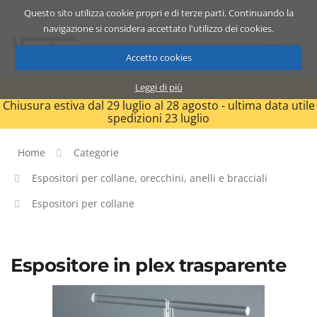
Questo sito utilizza cookie propri e di terze parti. Continuando la
Catalogo
Carrello
ITA
navigazione si considera accettato l'utilizzo dei cookies.
Accetto cookies
Leggi di più
Chiusura estiva dal 29 luglio al 28 agosto - ultima data utile
spedizioni 23 luglio
Home
Categorie
Espositori per collane, orecchini, anelli e bracciali
Espositori per collane
Espositore in plex trasparente