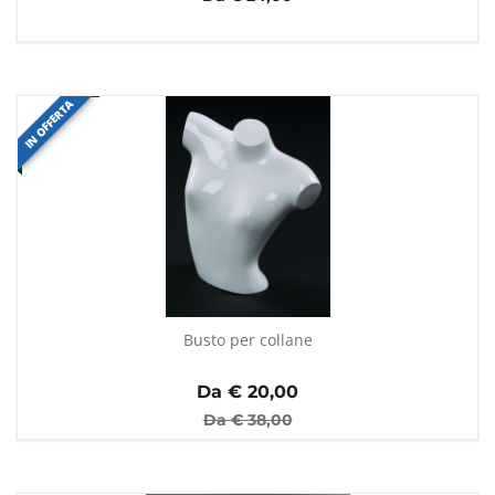
IN OFFERTA
Busto per collane
Da €
20,00
Da €
38,00