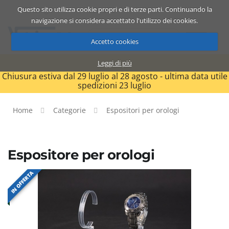
Questo sito utilizza cookie propri e di terze parti. Continuando la
Catalogo
Carrello
ITA
navigazione si considera accettato l'utilizzo dei cookies.
Accetto cookies
Leggi di più
Chiusura estiva dal 29 luglio al 28 agosto - ultima data utile
spedizioni 23 luglio
Home
Categorie
Espositori per orologi
Espositore per orologi
IN OFFERTA