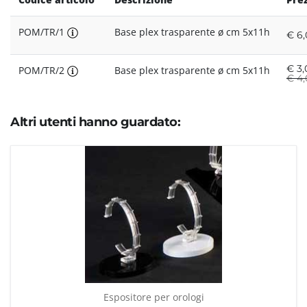
POM/TR/1
Base plex trasparente ø cm 5x11h
€ 6,
€
3,
POM/TR/2
Base plex trasparente ø cm 5x11h
€
4,
Altri utenti hanno guardato:
Espositore per orologi