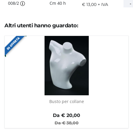
008/2
Cm 40 h
€ 13,00 + IVA
Altri utenti hanno guardato:
IN OFFERTA
Busto per collane
Da €
20,00
Da €
38,00