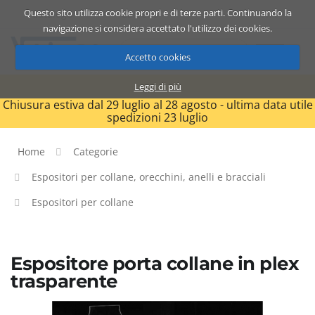
Questo sito utilizza cookie propri e di terze parti. Continuando la
Catalogo
Carrello
ITA
navigazione si considera accettato l'utilizzo dei cookies.
Accetto cookies
Leggi di più
Chiusura estiva dal 29 luglio al 28 agosto - ultima data utile
spedizioni 23 luglio
Home
Categorie
Espositori per collane, orecchini, anelli e bracciali
Espositori per collane
Espositore porta collane in plex
trasparente