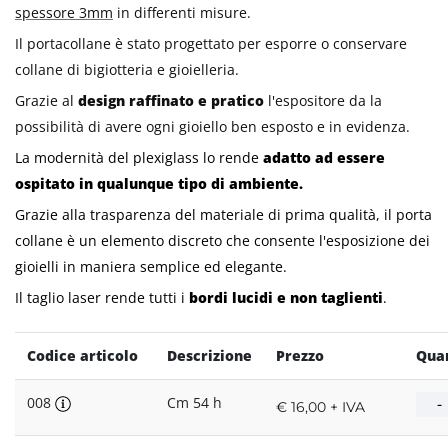
spessore 3mm
in differenti misure.
Il portacollane è stato progettato per esporre o conservare
collane di bigiotteria e gioielleria.
Grazie al
design raffinato e pratico
l'espositore da la
possibilità di avere ogni gioiello ben esposto e in evidenza.
La modernità del plexiglass lo rende
adatto ad essere
ospitato in qualunque tipo di ambiente.
Grazie alla trasparenza del materiale di prima qualità, il porta
collane è un elemento discreto che consente l'esposizione dei
gioielli in maniera semplice ed elegante.
Il taglio laser rende tutti i
bordi lucidi e non taglienti
.
Codice articolo
Descrizione
Prezzo
Quan
008
Cm 54 h
€ 16,00 + IVA