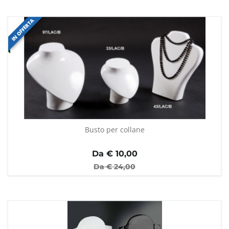
IN OFFERTA
Busto per collane
Da €
10,00
Da €
24,00