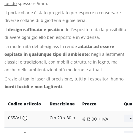
lucido
spessore 5mm.
Il portacollane è stato progettato per esporre o conservare
diverse collane di bigiotteria e gioielleria.
Il
design raffinato e pratico
dell'espositore da la possibilità
di avere ogni gioiello ben esposto e in evidenza.
La modernità del plexiglass lo rende
adatto ad essere
ospitato in qualunque tipo di ambiente
: negli allestimenti
classici e tradizionali, con mobili e strutture in legno, ma
anche nelle ambientazioni più moderne e attuali.
Grazie al taglio laser di precisione, tutti gli espositori hanno
bordi lucidi e non taglienti
.
Codice articolo
Descrizione
Prezzo
Qua
065/V1
Cm 20 x 30 h
€ 13,00 + IVA