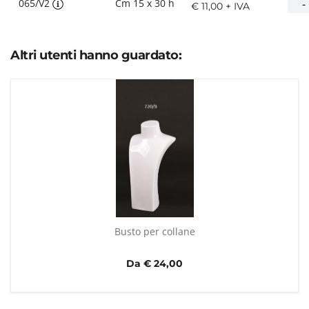
065/V2
Cm 15 x 30 h
€ 11,00 + IVA
Altri utenti hanno guardato:
Busto per collane
Da € 24,00