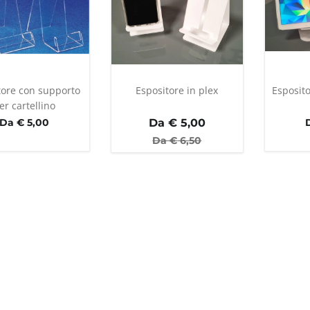
tore con supporto
Espositore in plex
Esposito
er cartellino
Da € 5,00
Da €
5,00
Da €
6,50