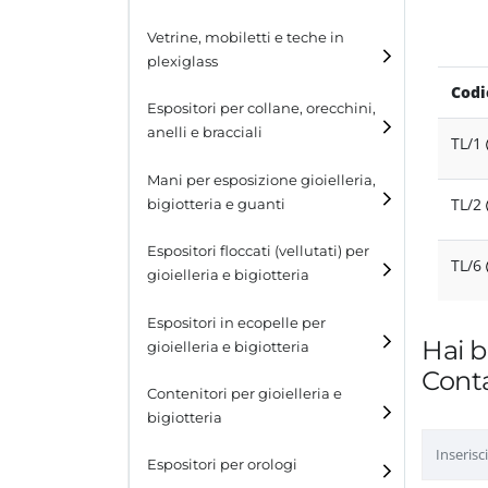
Cubi
Vetrine, mobiletti e teche in
plexiglass
Tavolini
Codi
Espositori per collane, orecchini,
Scalette
anelli e bracciali
TL/1
Contenitori in plexiglass
Espositori per collane
Mani per esposizione gioielleria,
TL/2
bigiotteria e guanti
Espositori per orecchini
Espositori floccati (vellutati) per
Espositori per anelli
TL/6
gioielleria e bigiotteria
Espositori per bracciali
Espositori in ecopelle per
Hai b
gioielleria e bigiotteria
Conta
Contenitori per gioielleria e
bigiotteria
Espositori per orologi