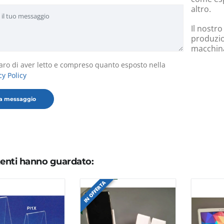
altro.
Il nostro
produzio
macchinar
aro di aver letto e compreso quanto esposto nella
cy Policy
utenti hanno guardato:
IN OFFERTA