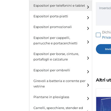
Espositori per telefonini e tablet
Espositori porta piatti
Espositori promozionali
Dichi
Priva
Espositori per cappelli,
parrucche e portacerchietti
Espositori per cappelli e
Espositori per borse, cinture,
parrucche
portafogli e calzature
Espositori porta cerchietti
Espositori per borse
Espositori per ombrelli
Espositori per cinture
Altri 
Girevoli a batteria e corrente per
vetrine
Espositori per portafogli
Piantane in plexiglass
Espositori per calzature
Carrelli, specchiere, stender ed