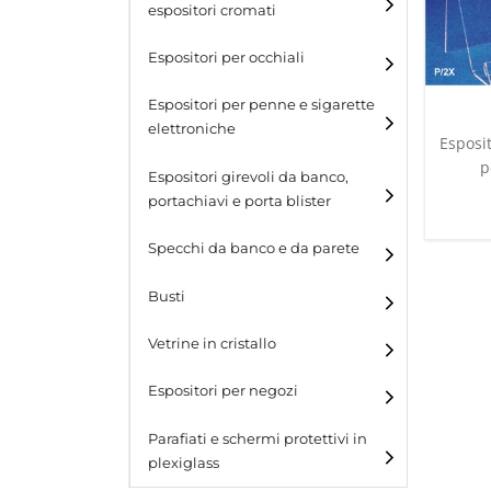
espositori cromati
Espositori per occhiali
Espositori per penne e sigarette
elettroniche
Esposi
p
Espositori girevoli da banco,
portachiavi e porta blister
Espositori girevoli da
Specchi da banco e da parete
banco
Busti
Espositori per portachiavi
e blister
Vetrine in cristallo
Espositori da parete con
ganci
Laminato
Espositori per negozi
Laminato light
Parafiati e schermi protettivi in
plexiglass
All design