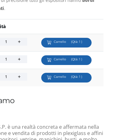
r di precisione tutti gli espositori hanno
bordi
ti
.
ità
Carrello
(Qtà:
1
)
Carrello
(Qtà:
1
)
Carrello
(Qtà:
1
)
iamo
.P. è una realtà concreta e affermata nella
e e vendita di prodotti in plexiglass e affini
ositori, vetrine, manichini, busti, e molto