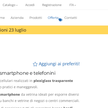
Catalogo
Accedi
Registrazione
ITA
me
Azienda
Prodotti
Offerte
Contatti
ioni 23 luglio
Aggiungi ai preferiti!
 smartphone e telefonini
ellulari realizzati in
plexiglass trasparente
 pratici e maneggevoli.
 smartphone
da vetrina ideali per esporre diversi
su banchi e vetrine di negozi o centri commerciali.