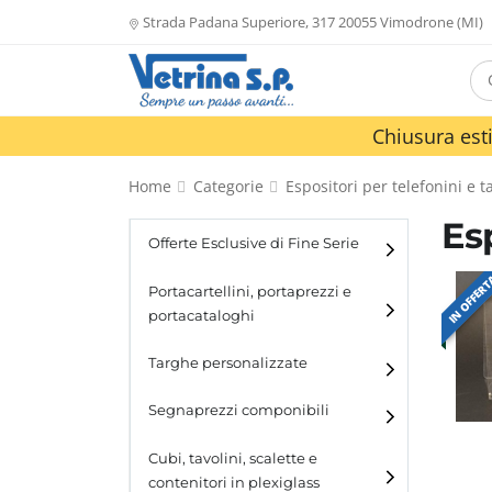
Strada Padana Superiore, 317 20055 Vimodrone (MI)
Chiusura esti
Home
Categorie
Espositori per telefonini e t
Esp
Offerte Esclusive di Fine Serie
IN OFFER
Portacartellini, portaprezzi e
portacataloghi
Portacartellini
Targhe personalizzate
Portacataloghi
Segnaprezzi componibili
Cubi, tavolini, scalette e
contenitori in plexiglass