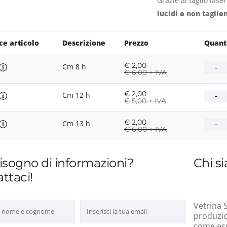
Grazie al taglio lase
lucidi e non taglien
ce articolo
Descrizione
Prezzo
Quant
€
2,00
Cm 8 h
€
6,00 + IVA
€
2,00
Cm 12 h
€
5,00 + IVA
€
2,00
Cm 13 h
€
6,00 + IVA
isogno di informazioni?
Chi s
ttaci!
Vetrina S
produzion
come esp