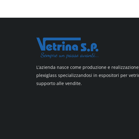
All design + plus
Top line 3
Top line 9
L’azienda nasce come produzione e realizzazione 
plexiglass specializzandosi in espositori per vetri
supporto alle vendite.