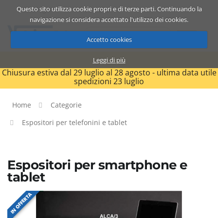
Questo sito utilizza cookie propri e di terze parti. Continuando la
Catalogo
Carrello
ITA
navigazione si considera accettato l'utilizzo dei cookies.
Accetto cookies
Leggi di più
Chiusura estiva dal 29 luglio al 28 agosto - ultima data utile
spedizioni 23 luglio
Home
Categorie
Espositori per telefonini e tablet
Espositori per smartphone e
tablet
IN OFFERTA