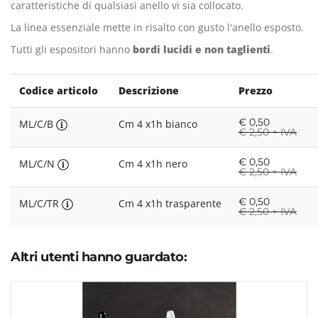
caratteristiche di qualsiasi anello vi sia collocato.
La linea essenziale mette in risalto con gusto l'anello esposto.
Tutti gli espositori hanno
bordi lucidi e non taglienti
.
Codice articolo
Descrizione
Prezzo
€
0,50
ML/C/B
Cm 4 x1h bianco
€
2,50 + IVA
€
0,50
ML/C/N
Cm 4 x1h nero
€
2,50 + IVA
€
0,50
ML/C/TR
Cm 4 x1h trasparente
€
2,50 + IVA
Altri utenti hanno guardato: