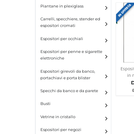
IN OFFERTA
Piantane in plexiglass
Espositori per calzature
Carrelli, specchiere, stender ed
espositori cromati
Espositori per occhiali
Espositori per penne e sigarette
elettroniche
Esposi
Espositori girevoli da banco,
in 
portachiavi e porta blister
Espositori girevoli da
Specchi da banco e da parete
banco
Busti
Espositori per portachiavi
e blister
Vetrine in cristallo
Espositori da parete con
ganci
Laminato
Espositori per negozi