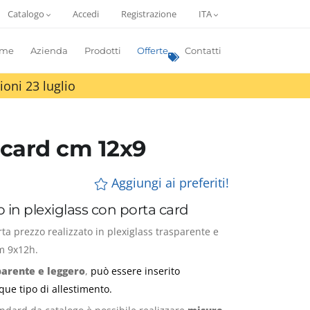
Catalogo
Accedi
Registrazione
ITA
me
Azienda
Prodotti
Offerte
Contatti
ioni 23 luglio
acard cm 12x9
Aggiungi ai preferiti!
o in plexiglass con porta card
rta prezzo realizzato in plexiglass trasparente e
m 9x12h.
parente e leggero
,
può essere inserito
que tipo di allestimento.