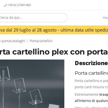
+39 02 27401483
Ho
va dal 29 luglio al 28 agosto - ultima data utile spediz
 e portacataloghi
Portacartellini
rta cartellino plex con port
Descrizione
Porta cartellin
Porta cartellino e po
porta card misura c
Estremamente
tras
all’interno di qualun