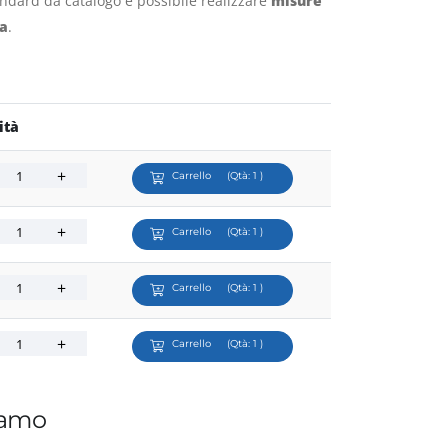
tandard da catalogo è possibile realizzare
misure
ta
.
ità
Carrello
(Qtà:
1
)
Carrello
(Qtà:
1
)
Carrello
(Qtà:
1
)
Carrello
(Qtà:
1
)
iamo