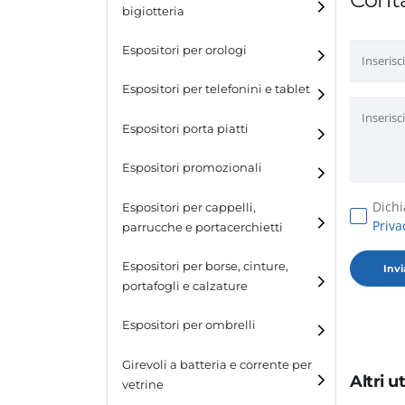
bigiotteria
Espositori per orologi
Espositori per telefonini e tablet
Espositori porta piatti
Espositori promozionali
Dichi
Espositori per cappelli,
Priva
parrucche e portacerchietti
Espositori per cappelli e
Espositori per borse, cinture,
parrucche
portafogli e calzature
Espositori porta cerchietti
Espositori per borse
Espositori per ombrelli
Espositori per cinture
Girevoli a batteria e corrente per
Altri 
vetrine
Espositori per portafogli