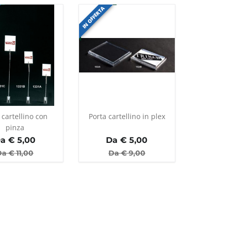
IN OFFERTA
 cartellino con
Porta cartellino in plex
pinza
a €
5,00
Da €
5,00
Da €
11,00
Da €
9,00