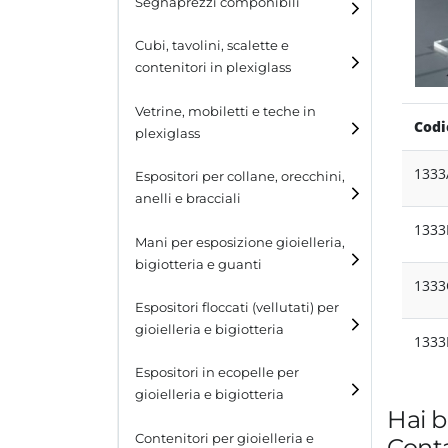
Segnaprezzi componibili
Cubi, tavolini, scalette e
contenitori in plexiglass
Cubi
Vetrine, mobiletti e teche in
Codi
plexiglass
Tavolini
133
Espositori per collane, orecchini,
Scalette
anelli e bracciali
Contenitori in plexiglass
133
Espositori per collane
Mani per esposizione gioielleria,
bigiotteria e guanti
Espositori per orecchini
133
Espositori floccati (vellutati) per
Espositori per anelli
gioielleria e bigiotteria
133
Espositori per bracciali
Espositori in ecopelle per
gioielleria e bigiotteria
Hai b
Contenitori per gioielleria e
Conta