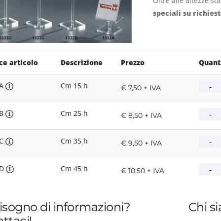
Oltre alle altezze s
speciali su richies
ce articolo
Descrizione
Prezzo
Quant
3A
Cm 15 h
€ 7,50 + IVA
3B
Cm 25 h
€ 8,50 + IVA
3C
Cm 35 h
€ 9,50 + IVA
3D
Cm 45 h
€ 10,50 + IVA
isogno di informazioni?
Chi s
ttaci!