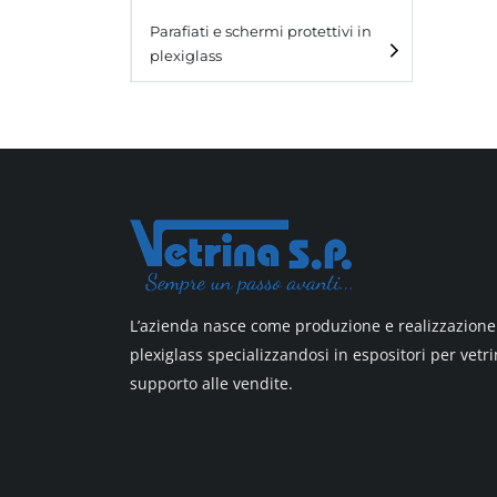
Laminato light
Parafiati e schermi protettivi in
plexiglass
All design
All design + plus
Top line 3
Top line 9
L’azienda nasce come produzione e realizzazione 
plexiglass specializzandosi in espositori per vetri
supporto alle vendite.