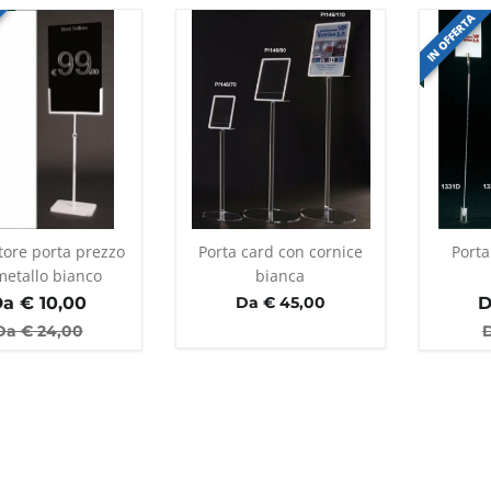
IN OFFERTA
tore porta prezzo
Porta card con cornice
Porta
metallo bianco
bianca
Da €
10,00
Da € 45,00
D
Da €
24,00