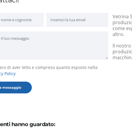
Vetrina S
produzion
come esp
altro.
Il nostro
produzio
macchinar
aro di aver letto e compreso quanto esposto nella
cy Policy
utenti hanno guardato: