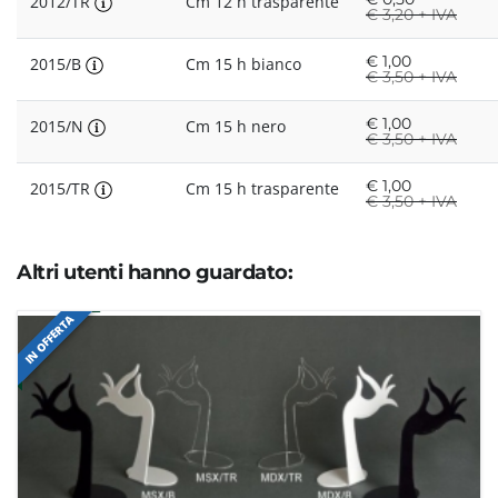
2012/TR
Cm 12 h trasparente
€
3,20 + IVA
€
1,00
2015/B
Cm 15 h bianco
€
3,50 + IVA
€
1,00
2015/N
Cm 15 h nero
€
3,50 + IVA
€
1,00
2015/TR
Cm 15 h trasparente
€
3,50 + IVA
Altri utenti hanno guardato:
IN OFFERTA