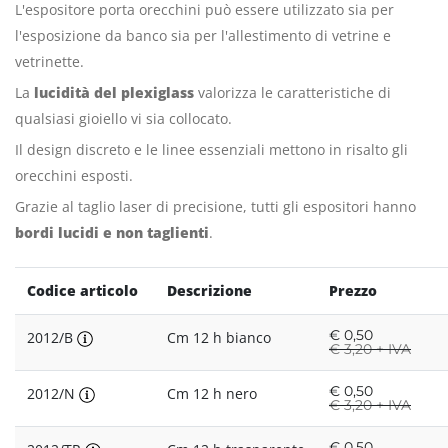
L'espositore porta orecchini può essere utilizzato sia per
l'esposizione da banco sia per l'allestimento di vetrine e
vetrinette.
La
lucidità del plexiglass
valorizza le caratteristiche di
qualsiasi gioiello vi sia collocato.
Il design discreto e le linee essenziali mettono in risalto gli
orecchini esposti.
Grazie al taglio laser di precisione, tutti gli espositori hanno
bordi lucidi e non taglienti
.
Codice articolo
Descrizione
Prezzo
€
0,50
2012/B
Cm 12 h bianco
€
3,20 + IVA
€
0,50
2012/N
Cm 12 h nero
€
3,20 + IVA
€
0,50