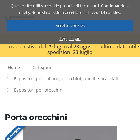
Questo sito utilizza cookie propri e di terze parti. Continuando la
Catalogo
Carrello
ITA
navigazione si considera accettato l'utilizzo dei cookies.
Accetto cookies
Leggi di più
Chiusura estiva dal 29 luglio al 28 agosto - ultima data utile
spedizioni 23 luglio
Home
Categorie
Espositori per collane, orecchini, anelli e bracciali
Espositori per orecchini
Porta orecchini
IN OFFERTA