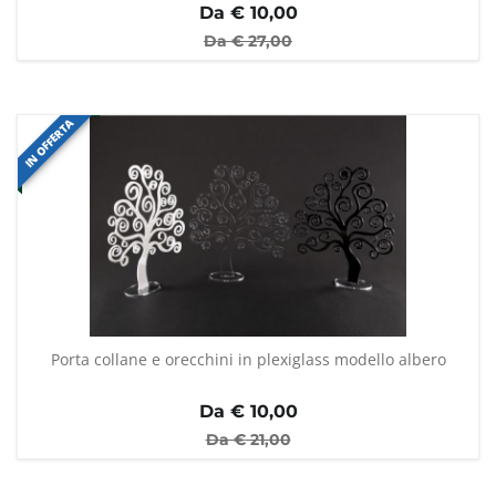
Da €
10,00
Da €
27,00
IN OFFERTA
Porta collane e orecchini in plexiglass modello albero
Da €
10,00
Da €
21,00