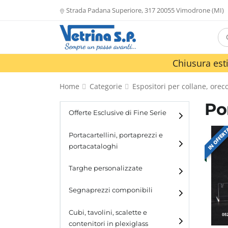
Strada Padana Superiore, 317 20055 Vimodrone (MI)
Chiusura esti
Home
Categorie
Espositori per collane, orecc
Po
Offerte Esclusive di Fine Serie
IN OFFER
Portacartellini, portaprezzi e
portacataloghi
Portacartellini
Targhe personalizzate
Portacataloghi
Segnaprezzi componibili
Cubi, tavolini, scalette e
contenitori in plexiglass