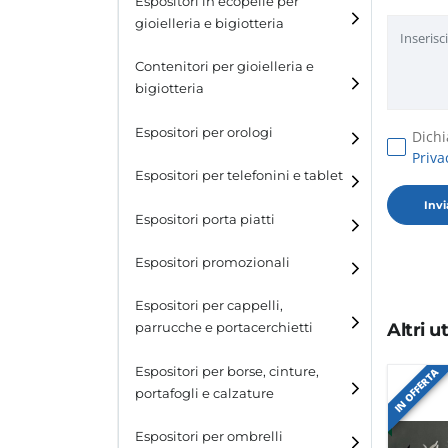
Espositori in ecopelle per
gioielleria e bigiotteria
Contenitori per gioielleria e
bigiotteria
Espositori per orologi
Dichi
Priva
Espositori per telefonini e tablet
Espositori porta piatti
Espositori promozionali
Espositori per cappelli,
Altri 
parrucche e portacerchietti
Espositori per cappelli e
Espositori per borse, cinture,
IN OFFERTA
parrucche
portafogli e calzature
Espositori porta cerchietti
Espositori per borse
Espositori per ombrelli