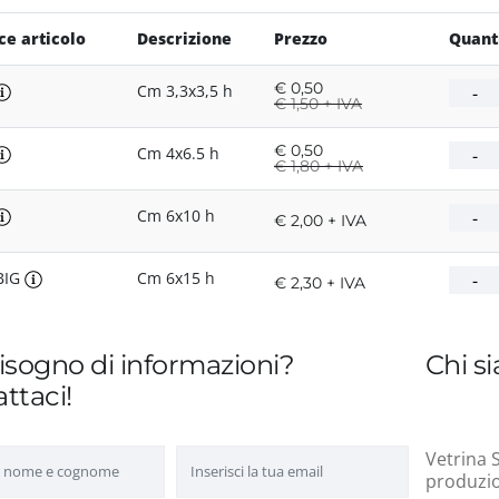
ce articolo
Descrizione
Prezzo
Quant
€
0,50
Cm 3,3x3,5 h
€
1,50 + IVA
€
0,50
Cm 4x6.5 h
€
1,80 + IVA
Cm 6x10 h
€ 2,00 + IVA
BIG
Cm 6x15 h
€ 2,30 + IVA
isogno di informazioni?
Chi s
ttaci!
Vetrina S
produzion