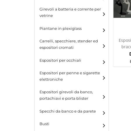
Espositori per cinture
Girevoli a batteria e corrente per
vetrine
Espositori per portafogli
Piantane in plexiglass
Espositori per calzature
Esposi
Carrelli, specchiere, stender ed
bracc
espositori cromati
Espositori per occhiali
Espositori per penne e sigarette
elettroniche
Espositori girevoli da banco,
portachiavi e porta blister
Espositori girevoli da
Specchi da banco e da parete
banco
Busti
Espositori per portachiavi