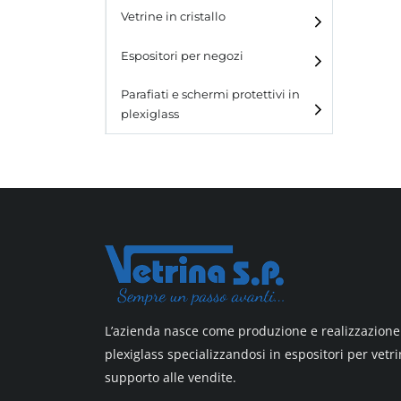
e blister
Vetrine in cristallo
Espositori da parete con
ganci
Laminato
Espositori per negozi
Laminato light
Parafiati e schermi protettivi in
plexiglass
All design
All design + plus
Top line 3
Top line 9
L’azienda nasce come produzione e realizzazione 
plexiglass specializzandosi in espositori per vetri
supporto alle vendite.