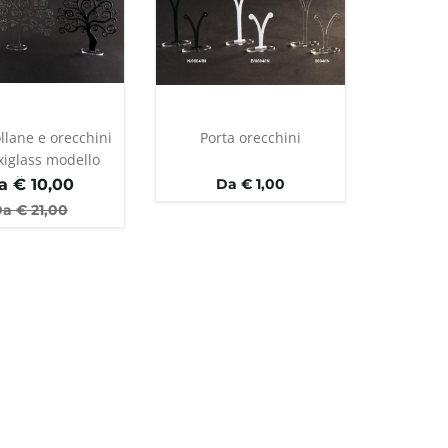
llane e orecchini
Porta orecchini
xiglass modello
albero
a €
10,00
Da € 1,00
a €
21,00