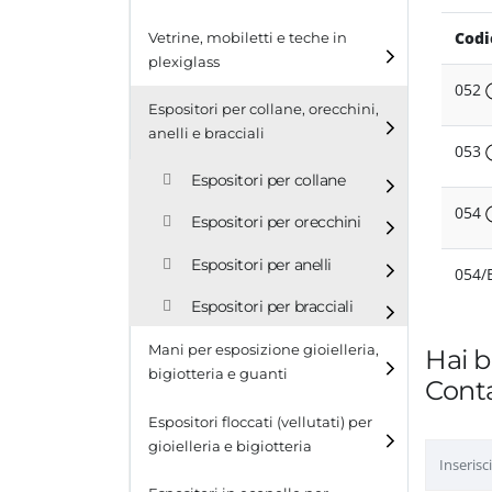
Cubi
Codi
Vetrine, mobiletti e teche in
plexiglass
Tavolini
052
Espositori per collane, orecchini,
Scalette
anelli e bracciali
053
Contenitori in plexiglass
Espositori per collane
054
Espositori per orecchini
Espositori per anelli
054/
Espositori per bracciali
Mani per esposizione gioielleria,
Hai b
bigiotteria e guanti
Conta
Espositori floccati (vellutati) per
gioielleria e bigiotteria