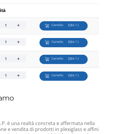
ità
Carrello
(Qtà:
1
)
Carrello
(Qtà:
1
)
Carrello
(Qtà:
1
)
Carrello
(Qtà:
1
)
iamo
.P. è una realtà concreta e affermata nella
e e vendita di prodotti in plexiglass e affini