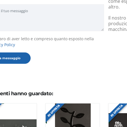
come esp
altro.
Il nostro
produzio
macchinar
aro di aver letto e compreso quanto esposto nella
cy Policy
utenti hanno guardato:
IN OFFERTA
IN OFFERTA