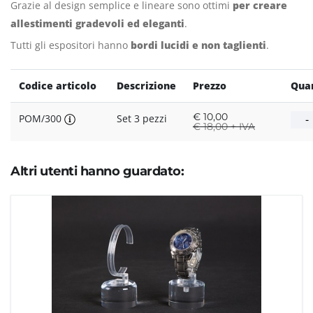
Grazie al design semplice e lineare sono ottimi
per creare
allestimenti gradevoli ed eleganti
.
Tutti gli espositori hanno
bordi lucidi e non taglienti
.
Codice articolo
Descrizione
Prezzo
Quan
€
10,00
POM/300
Set 3 pezzi
€
18,00 + IVA
Altri utenti hanno guardato: