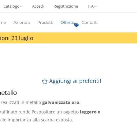
Catalogo
Accedi
Registrazione
ITA
me
Azienda
Prodotti
Offerte
Contatti
ioni 23 luglio
Aggiungi ai preferiti!
metallo
 realizzati in metallo
galvanizzato oro
.
 raffinato rende l'espositore un oggetto
leggero e
lie importanza alla scarpa esposta.