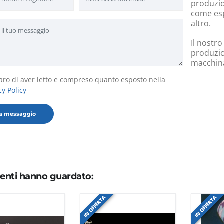
produzion
come esp
altro.
Il nostro
produzio
macchinar
aro di aver letto e compreso quanto esposto nella
cy Policy
utenti hanno guardato:
IN OFFERTA
IN OFFERTA