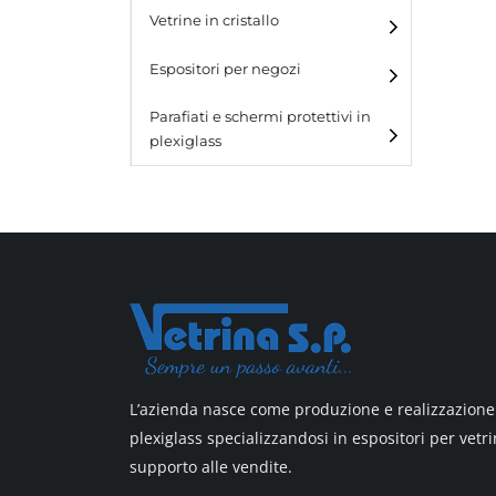
e blister
Vetrine in cristallo
Espositori da parete con
ganci
Laminato
Espositori per negozi
Laminato light
Parafiati e schermi protettivi in
plexiglass
All design
All design + plus
Top line 3
Top line 9
L’azienda nasce come produzione e realizzazione 
plexiglass specializzandosi in espositori per vetri
supporto alle vendite.