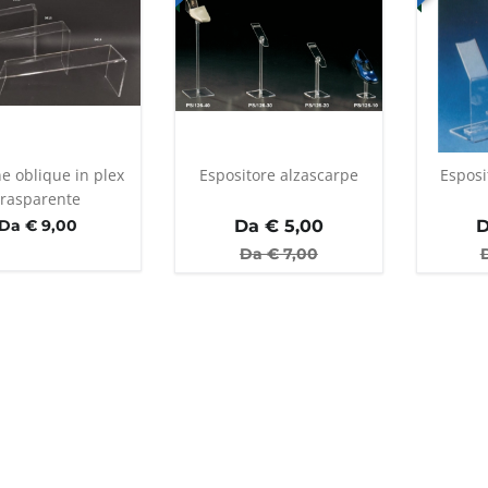
ne oblique in plex
Espositore alzascarpe
Esposi
trasparente
Da € 9,00
Da €
5,00
D
Da €
7,00