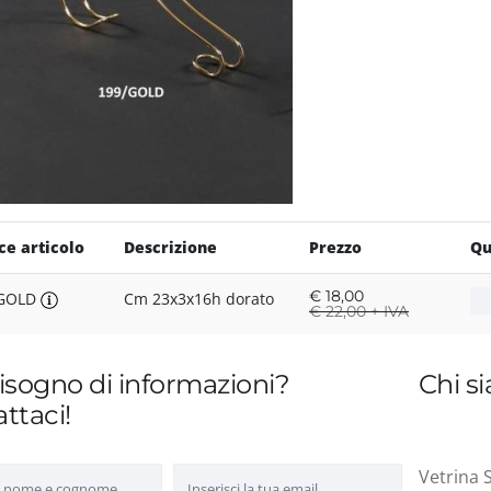
ce articolo
Descrizione
Prezzo
Qu
€
18,00
/GOLD
Cm 23x3x16h dorato
€
22,00 + IVA
isogno di informazioni?
Chi s
ttaci!
Vetrina S