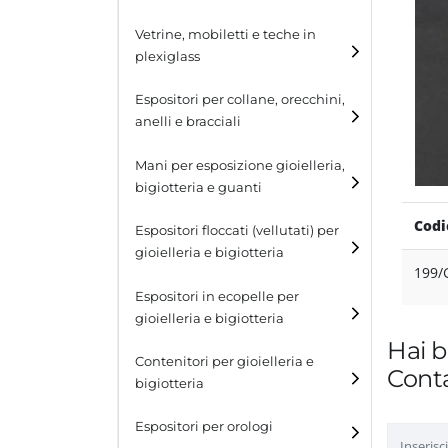
Cubi
Vetrine, mobiletti e teche in
plexiglass
Tavolini
Espositori per collane, orecchini,
Scalette
anelli e bracciali
Contenitori in plexiglass
Espositori per collane
Mani per esposizione gioielleria,
bigiotteria e guanti
Espositori per orecchini
Codi
Espositori floccati (vellutati) per
Espositori per anelli
gioielleria e bigiotteria
199
Espositori per bracciali
Espositori in ecopelle per
gioielleria e bigiotteria
Hai b
Contenitori per gioielleria e
Conta
bigiotteria
Espositori per orologi