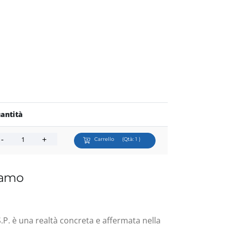
antità
Carrello
(Qtà:
1
)
iamo
.P. è una realtà concreta e affermata nella