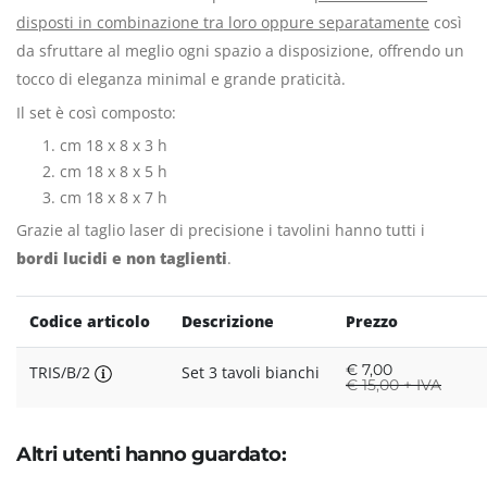
disposti in combinazione tra loro oppure separatamente
così
da sfruttare al meglio ogni spazio a disposizione, offrendo un
tocco di eleganza minimal e grande praticità.
Il set è così composto:
cm 18 x 8 x 3 h
cm 18 x 8 x 5 h
cm 18 x 8 x 7 h
Grazie al taglio laser di precisione i tavolini hanno tutti i
bordi lucidi e non taglienti
.
Codice articolo
Descrizione
Prezzo
€
7,00
TRIS/B/2
Set 3 tavoli bianchi
€
15,00 + IVA
Altri utenti hanno guardato: