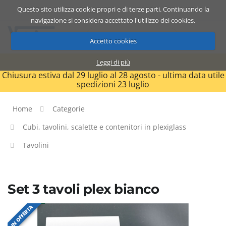
Questo sito utilizza cookie propri e di terze parti. Continuando la
Catalogo
Carrello
ITA
navigazione si considera accettato l'utilizzo dei cookies.
Accetto cookies
Leggi di più
Chiusura estiva dal 29 luglio al 28 agosto - ultima data utile
spedizioni 23 luglio
Home
Categorie
Cubi, tavolini, scalette e contenitori in plexiglass
Tavolini
Set 3 tavoli plex bianco
IN OFFERTA