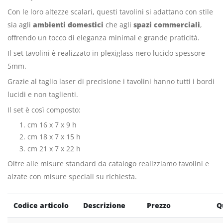
Con le loro altezze scalari, questi tavolini si adattano con stile
sia agli
ambienti domestici
che agli
spazi commerciali
,
offrendo un tocco di eleganza minimal e grande praticità.
Il set tavolini è realizzato in plexiglass nero lucido spessore
5mm.
Grazie al taglio laser di precisione i tavolini hanno tutti i bordi
lucidi e non taglienti.
Il set è così composto:
cm 16 x 7 x 9 h
cm 18 x 7 x 15 h
cm 21 x 7 x 22 h
Oltre alle misure standard da catalogo realizziamo tavolini e
alzate con misure speciali su richiesta.
Codice articolo
Descrizione
Prezzo
Q