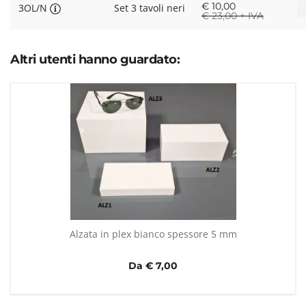
€
10,00
3OL/N
Set 3 tavoli neri
€
23,00 + IVA
Altri utenti hanno guardato:
Alzata in plex bianco spessore 5 mm
Da € 7,00