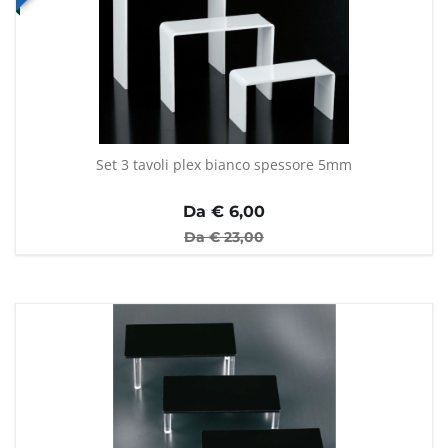
Set 3 tavoli plex bianco spessore 5mm
Da €
6,00
Da €
23,00