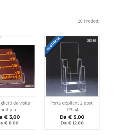
20
Prodotti
IN OFFERTA
glietti da visita
Porta depliant 2 posti
multiplo
1/3 a4
a €
3,00
Da €
5,00
a €
8,00
Da €
12,00