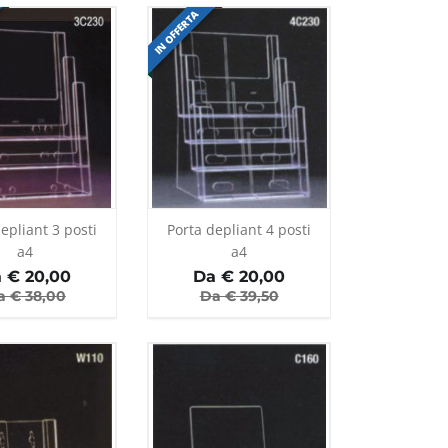
IN OFFERTA
epliant 3 posti
Porta depliant 4 posti
a4
a4
 €
20,00
Da €
20,00
a €
38,00
Da €
39,50