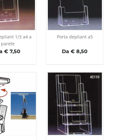
epliant 1/3 a4 a
Porta depliant a5
parete
a € 7,50
Da € 8,50