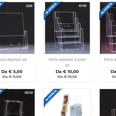
TA
IN OFFERTA
IN OFFERTA
orta depliant a4
Porta depliant 4 posti
Porta d
a5
Da €
5,00
Da €
10,00
Da
Da €
11,00
Da €
19,50
D
TA
IN OFFERTA