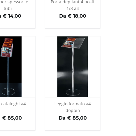
per spessori e
Porta depliant 4 posti
tubi
1/3 a4
 € 14,00
Da € 18,00
 cataloghi a4
Leggio formato a4
doppio
 € 85,00
Da € 85,00