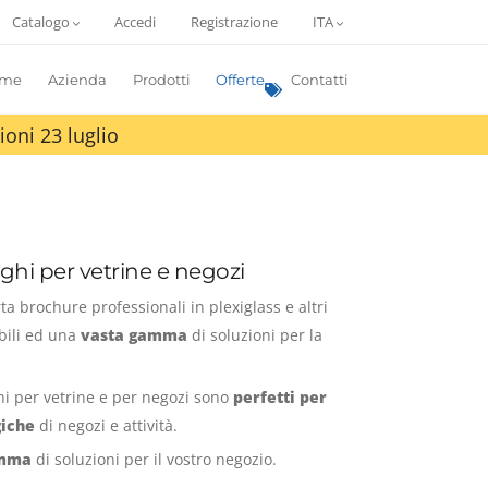
Catalogo
Accedi
Registrazione
ITA
me
Azienda
Prodotti
Offerte
Contatti
ioni 23 luglio
ghi per vetrine e negozi
ta brochure professionali in plexiglass e altri
bili ed una
vasta gamma
di soluzioni per la
ghi per vetrine e per negozi sono
perfetti per
giche
di negozi e attività.
amma
di soluzioni per il vostro negozio.