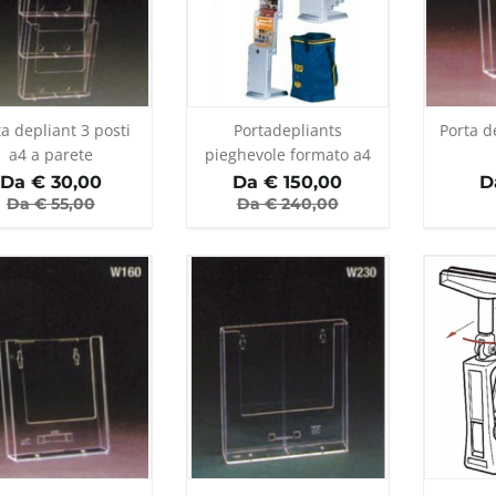
ta depliant 3 posti
Portadepliants
Porta d
a4 a parete
pieghevole formato a4
Da €
30,00
Da €
150,00
D
Da €
55,00
Da €
240,00