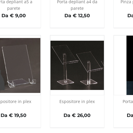
rta depliant a5 a
Porta depliant a4 da
Pinza 
parete
parete
Da € 9,00
Da € 12,50
Da
positore in plex
Espositore in plex
Porta
Da € 19,50
Da € 26,00
Da