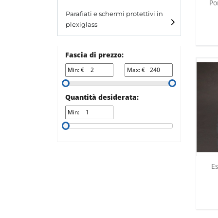
Po
Laminato light
Parafiati e schermi protettivi in
plexiglass
All design
All design + plus
Fascia di prezzo:
Top line 3
Min: €
Max: €
Top line 9
Quantità desiderata:
Min:
Es