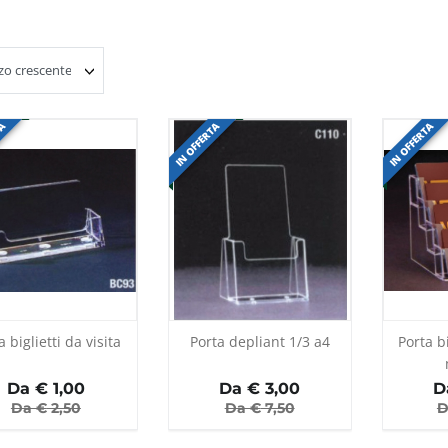
TA
IN OFFERTA
IN OFFERTA
a biglietti da visita
Porta depliant 1/3 a4
Porta bi
Da €
1,00
Da €
3,00
D
Da €
2,50
Da €
7,50
D