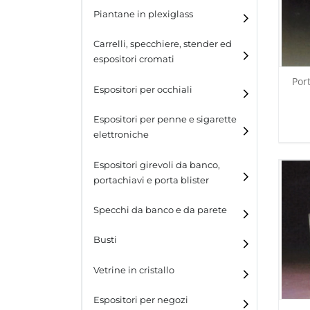
Piantane in plexiglass
Espositori per calzature
Carrelli, specchiere, stender ed
espositori cromati
Por
Espositori per occhiali
Espositori per penne e sigarette
elettroniche
Espositori girevoli da banco,
portachiavi e porta blister
Espositori girevoli da
Specchi da banco e da parete
banco
Busti
Espositori per portachiavi
e blister
Vetrine in cristallo
Espositori da parete con
ganci
Laminato
Espositori per negozi