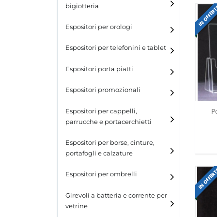
bigiotteria
IN OFFER
Espositori per orologi
Espositori per telefonini e tablet
Espositori porta piatti
Espositori promozionali
P
Espositori per cappelli,
parrucche e portacerchietti
Espositori per cappelli e
Espositori per borse, cinture,
parrucche
portafogli e calzature
Espositori porta cerchietti
IN OFFER
Espositori per borse
Espositori per ombrelli
Espositori per cinture
Girevoli a batteria e corrente per
vetrine
Espositori per portafogli