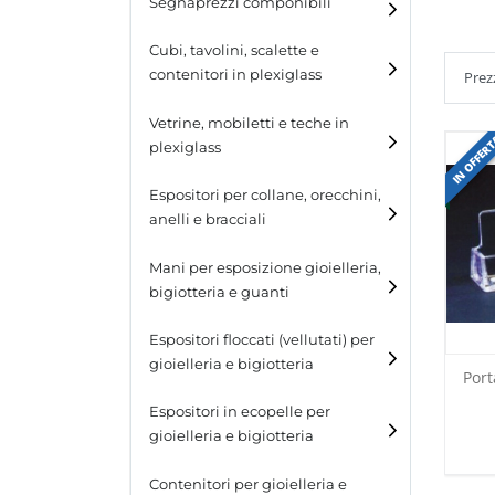
Segnaprezzi componibili
Cubi, tavolini, scalette e
contenitori in plexiglass
Cubi
Vetrine, mobiletti e teche in
IN OFFER
plexiglass
Tavolini
Espositori per collane, orecchini,
Scalette
anelli e bracciali
Contenitori in plexiglass
Espositori per collane
Mani per esposizione gioielleria,
bigiotteria e guanti
Espositori per orecchini
Espositori floccati (vellutati) per
Espositori per anelli
gioielleria e bigiotteria
Port
Espositori per bracciali
Espositori in ecopelle per
gioielleria e bigiotteria
Contenitori per gioielleria e